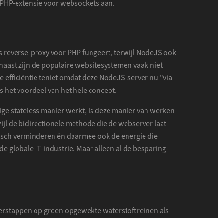
n PHP-extensie voor websockets aan.
s reverse-proxy voor PHP fungeert, terwijl NodeJS ook
naast zijn de populaire websitesystemen vaak niet
efficiëntie teniet omdat deze NodeJS-server nu "via
 het voordeel van het hele concept.
ige stateless manier werkt, is deze manier van werken
ijl de bidirectionele methode die de webserver laat
isch verminderen én daarmee ook de energie die
e globale IT-industrie. Maar alleen al de besparing
overstappen op groen opgewekte waterstoftreinen als