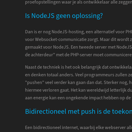
proefopstellingen waar je als ontwikkelaar alle zegge
Is NodeJS geen oplossing?
Dan is er nog NodeJS-hosting, een alternatief voor P
voor Websocket-communicatie zorgt. Maar dit wordt zel
gemaakt voor NodeJS. Een tweede server met NodeJS e
de achterdeur" met de PHP-server moet communiceren. 
Naast de techniek is het ook belangrijk dat ontwikkel
en denken totaal anders. Veel programmeurs zullen zel
"pushen" veel verder kan gaan dan dat. Sterker nog,
hiermee verloren gaat. Het kan wereldwijd letterlijk d
aan energie kan een ongekende impact hebben op de w
Bidirectioneel met push is de toeko
Een bidirectioneel internet, waarbij elke webserver a