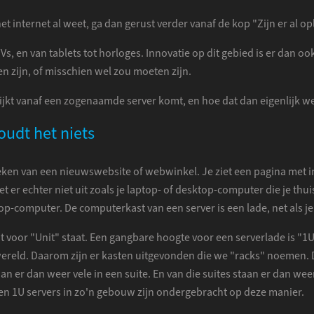
het internet al weet, ga dan gerust verder vanaf de kop "Zijn er al 
-TVs, en van tablets tot horloges. Innovatie op dit gebied is er dan 
 zijn, of misschien wel zou moeten zijn.
ijkt vanaf een zogenaamde server komt, en hoe dat dan eigenlijk we
oudt het niets
oeken van een nieuwswebsite of webwinkel. Je ziet een pagina met i
t er echter niet uit zoals je laptop- of desktop-computer die je thu
-computer. De computerkast van een server is een lade, net als je
voor "Unit" staat. Een gangbare hoogte voor een serverlade is "1U". 
e wereld. Daarom zijn er kasten uitgevonden die we "racks" noemen. 
aan er dan weer vele in een suite. En van die suites staan er dan wee
en 1U servers in zo'n gebouw zijn ondergebracht op deze manier.