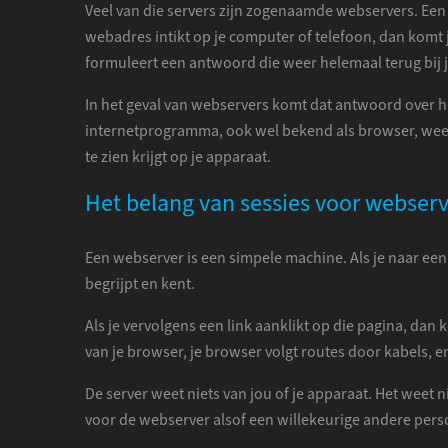
Veel van die servers zijn zogenaamde webservers. Een w
webadres intikt op je computer of telefoon, dan komt j
formuleert een antwoord die weer helemaal terug bij
In het geval van webservers komt dat antwoord over h
internetprogramma, ook wel bekend als browser, weet p
te zien krijgt op je apparaat.
Het belang van sessies voor webserv
Een webserver is een simpele machine. Als je naar ee
begrijpt en kent.
Als je vervolgens een link aanklikt op die pagina, da
van je browser, je browser volgt routes door kabels, en
De server weet niets van jou of je apparaat. Het weet 
voor de webserver alsof een willekeurige andere pers