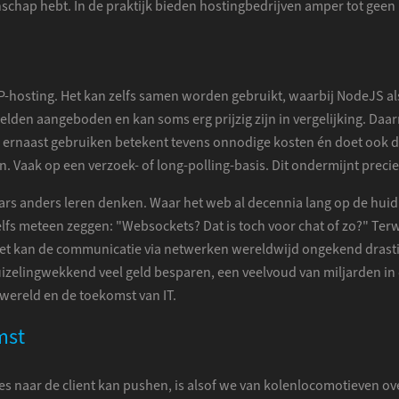
nschap hebt. In de praktijk bieden hostingbedrijven amper tot gee
HP-hosting. Het kan zelfs samen worden gebruikt, waarbij NodeJS al
den aangeboden en kan soms erg prijzig zijn in vergelijking. Daar
rnaast gebruiken betekent tevens onnodige kosten én doet ook de 
Vaak op een verzoek- of long-polling-basis. Dit ondermijnt precies
aars anders leren denken. Waar het web al decennia lang op de huid
fs meteen zeggen: "Websockets? Dat is toch voor chat of zo?" Terw
 het kan de communicatie via netwerken wereldwijd ongekend drast
uizelingwekkend veel geld besparen, een veelvoud van miljarden in d
ereld en de toekomst van IT.
mst
lles naar de client kan pushen, is alsof we van kolenlocomotieven 