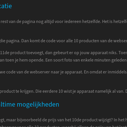
atie
rest van de pagina nog altijd voor iedereen hetzelfde. Het is hetze
t die pagina. Dan komt de code voor alle 10 producten van de webs
1de product toevoegt, dan gebeurt er op jouw apparaat niks. Toen
n toen je hem opende. Een soort foto van enkele minuten geleden
uwe code van de webserver naar je apparaat. En omdat er inmiddels 11
e product te krijgen. Die eerdere 10 wist je apparaat namelijk al van
ealtime mogelijkheden
, maar bijvoorbeeld de prijs van het 10de product wijzigt? In het hu