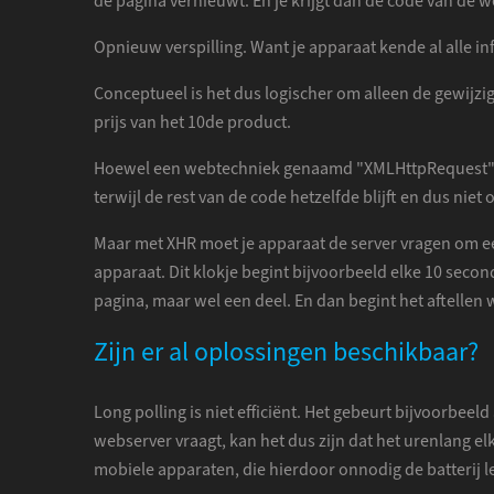
de pagina vernieuwt. En je krijgt dan de code van de we
Opnieuw verspilling. Want je apparaat kende al alle in
Conceptueel is het dus logischer om alleen de gewijzi
prijs van het 10de product.
Hoewel een webtechniek genaamd "XMLHttpRequest" of s
terwijl de rest van de code hetzelfde blijft en dus ni
Maar met XHR moet je apparaat de server vragen om een
apparaat. Dit klokje begint bijvoorbeeld elke 10 second
pagina, maar wel een deel. En dan begint het aftellen 
Zijn er al oplossingen beschikbaar?
Long polling is niet efficiënt. Het gebeurt bijvoorbeeld
webserver vraagt, kan het dus zijn dat het urenlang elk
mobiele apparaten, die hierdoor onnodig de batterij 