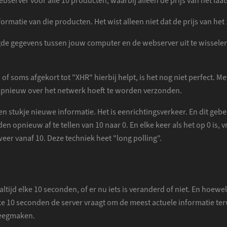
bserver voor alle 10 producten, waarbij alleen de prijs van het laat
formatie van die producten. Het wist alleen niet dat de prijs van he
gde gegevens tussen jouw computer en de webserver uit te wisselen.
oms afgekort tot "XHR" hierbij helpt, is het nog niet perfect. Me
et opnieuw over het netwerk hoeft te worden verzonden.
 stukje nieuwe informatie. Het is eenrichtingsverkeer. En dit gebe
en opnieuw af te tellen van 10 naar 0. En elke keer als het op 0 is, 
weer vanaf 10. Deze techniek heet "long polling".
 altijd elke 10 seconden, of er nu iets is veranderd of niet. En hoew
e 10 seconden de server vraagt om de meest actuele informatie terwij
leegmaken.