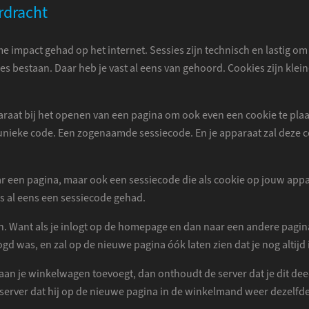
rdracht
impact gehad op het internet. Sessies zijn technisch en lastig om v
bestaan. Daar heb je vast al eens van gehoord. Cookies zijn klei
araat bij het openen van een pagina om ook even een cookie te plaat
unieke code. Een zogenaamde sessiecode. En je apparaat zal deze c
aar een pagina, maar ook een sessiecode die als cookie op jouw ap
rs al eens een sessiecode gehad.
n. Want als je inlogt op de homepage en dan naar een andere pagin
ogd was, en zal op de nieuwe pagina óók laten zien dat je nog altijd
 aan je winkelwagen toevoegt, dan onthoudt de server dat je dit dee
erver dat hij op de nieuwe pagina in de winkelmand weer dezelfde 