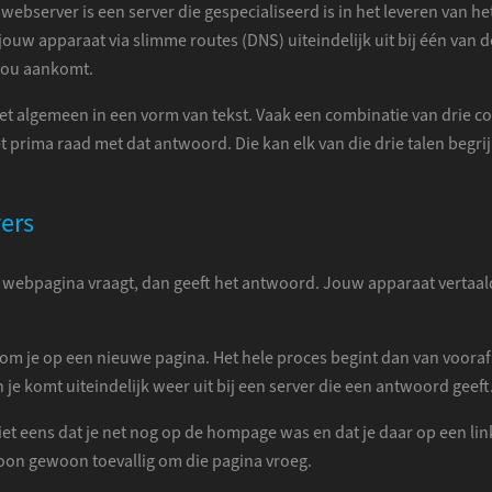
ebserver is een server die gespecialiseerd is in het leveren van he
ouw apparaat via slimme routes (DNS) uiteindelijk uit bij één van 
 jou aankomt.
et algemeen in een vorm van tekst. Vaak een combinatie van drie c
rima raad met dat antwoord. Die kan elk van die drie talen begrijp
ers
n webpagina vraagt, dan geeft het antwoord. Jouw apparaat vertaal
n kom je op een nieuwe pagina. Het hele proces begint dan van voor
 je komt uiteindelijk weer uit bij een server die een antwoord geeft
niet eens dat je net nog op de hompage was en dat je daar op een li
oon gewoon toevallig om die pagina vroeg.