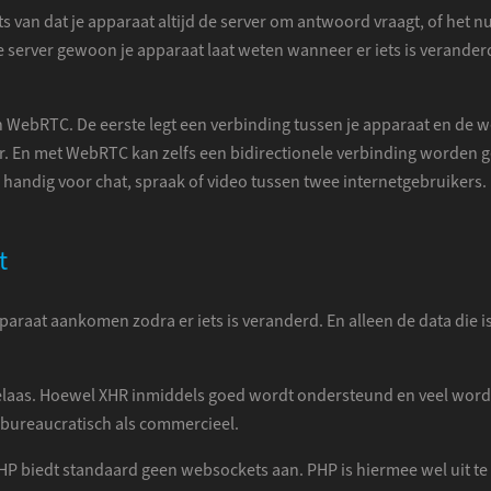
s van dat je apparaat altijd de server om antwoord vraagt, of het nu 
e server gewoon je apparaat laat weten wanneer er iets is veranderd. 
 WebRTC. De eerste legt een verbinding tussen je apparaat en de we
der. En met WebRTC kan zelfs een bidirectionele verbinding worden
ral handig voor chat, spraak of video tussen twee internetgebruikers
t
araat aankomen zodra er iets is veranderd. En alleen de data die is 
. Helaas. Hoewel XHR inmiddels goed wordt ondersteund en veel word
, bureaucratisch als commercieel.
P biedt standaard geen websockets aan. PHP is hiermee wel uit te 